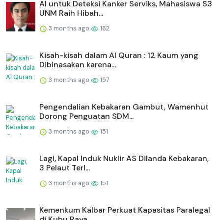
AI untuk Deteksi Kanker Serviks, Mahasiswa S3
UNM Raih Hibah...
3 months ago
162
Kisah-kisah dalam Al Quran : 12 Kaum yang
Dibinasakan karena...
3 months ago
157
Pengendalian Kebakaran Gambut, Wamenhut
Dorong Penguatan SDM...
3 months ago
151
Lagi, Kapal Induk Nuklir AS Dilanda Kebakaran,
3 Pelaut Terl...
3 months ago
151
Kemenkum Kalbar Perkuat Kapasitas Paralegal
di Kubu Raya