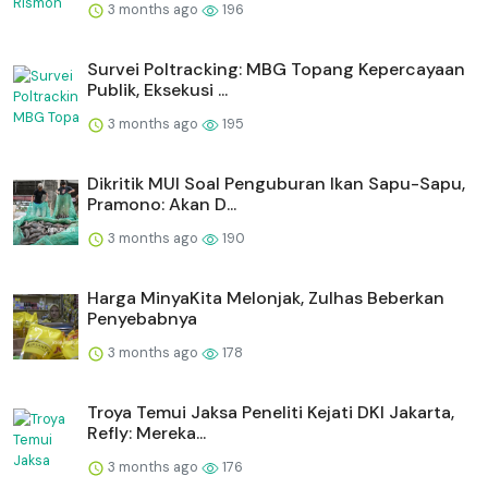
3 months ago
196
Survei Poltracking: MBG Topang Kepercayaan
Publik, Eksekusi ...
3 months ago
195
Dikritik MUI Soal Penguburan Ikan Sapu-Sapu,
Pramono: Akan D...
3 months ago
190
Harga MinyaKita Melonjak, Zulhas Beberkan
Penyebabnya
3 months ago
178
Troya Temui Jaksa Peneliti Kejati DKI Jakarta,
Refly: Mereka...
3 months ago
176