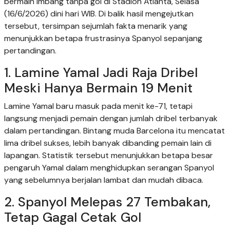
bermain imbang tanpa gol di Stadion Atlanta, Selasa
(16/6/2026) dini hari WIB. Di balik hasil mengejutkan
tersebut, tersimpan sejumlah fakta menarik yang
menunjukkan betapa frustrasinya Spanyol sepanjang
pertandingan.
1. Lamine Yamal Jadi Raja Dribel
Meski Hanya Bermain 19 Menit
Lamine Yamal baru masuk pada menit ke-71, tetapi
langsung menjadi pemain dengan jumlah dribel terbanyak
dalam pertandingan. Bintang muda Barcelona itu mencatat
lima dribel sukses, lebih banyak dibanding pemain lain di
lapangan. Statistik tersebut menunjukkan betapa besar
pengaruh Yamal dalam menghidupkan serangan Spanyol
yang sebelumnya berjalan lambat dan mudah dibaca.
2. Spanyol Melepas 27 Tembakan,
Tetap Gagal Cetak Gol