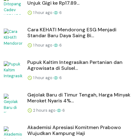
Unjuk Gigi ke Rp17.89...
1 hour ago
6
Cara KEHATI Mendorong ESG Menjadi
Standar Baru Daya Saing Bi...
1 hour ago
6
Pupuk Kaltim Integrasikan Pertanian dan
Agrowisata di Sulsel...
1 hour ago
6
Gejolak Baru di Timur Tengah, Harga Minyak
Meroket Nyaris 4%...
2 hours ago
6
Akademisi Apresiasi Komitmen Prabowo
Wujudkan Kampung Haji