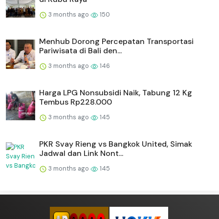
3 months ago
150
Menhub Dorong Percepatan Transportasi
Pariwisata di Bali den...
3 months ago
146
Harga LPG Nonsubsidi Naik, Tabung 12 Kg
Tembus Rp228.000
3 months ago
145
PKR Svay Rieng vs Bangkok United, Simak
Jadwal dan Link Nont...
3 months ago
145