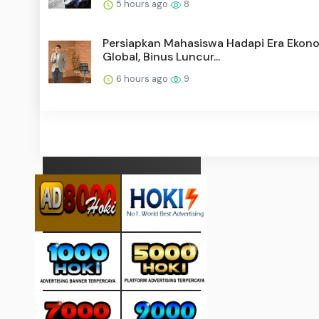
5 hours ago
8
Persiapkan Mahasiswa Hadapi Era Ekon
Global, Binus Luncur...
6 hours ago
9