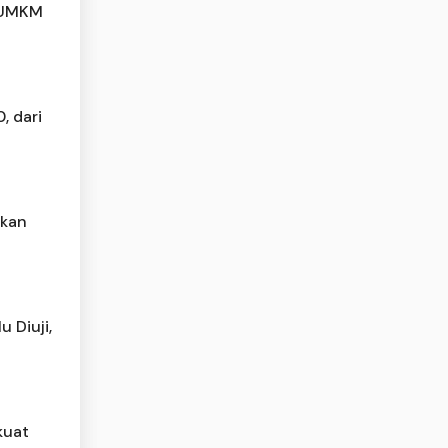
g UMKM
, dari
tkan
 Diuji,
kuat