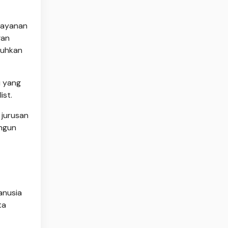
 layanan
gan
tuhkan
i yang
ist.
 jurusan
angun
anusia
ta