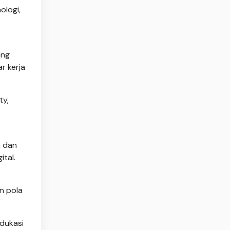
ologi,
ang
r kerja
ty,
n dan
ital.
n pola
edukasi