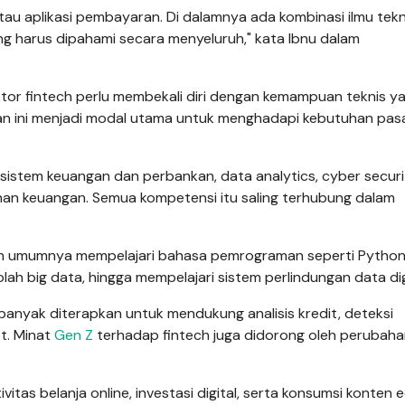
atau aplikasi pembayaran. Di dalamnya ada kombinasi ilmu tekn
ng harus dipahami secara menyeluruh," kata Ibnu dalam
ktor fintech perlu membekali diri dengan kemampuan teknis y
n ini menjadi modal utama untuk menghadapi kebutuhan pasa
stem keuangan dan perbankan, data analytics, cyber securi
yanan keuangan. Semua kompetensi itu saling terhubung dalam
ch umumnya mempelajari bahasa pemrograman seperti Pytho
h big data, hingga mempelajari sistem perlindungan data dig
i banyak diterapkan untuk mendukung analisis kredit, deteksi
t. Minat
Gen Z
terhadap fintech juga didorong oleh perubaha
tas belanja online, investasi digital, serta konsumsi konten 