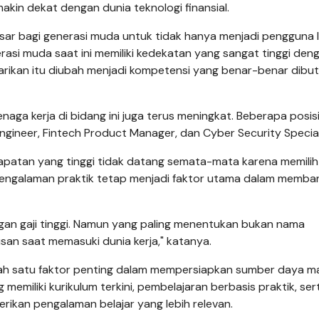
akin dekat dengan dunia teknologi finansial.
esar bagi generasi muda untuk tidak hanya menjadi pengguna
nerasi muda saat ini memiliki kedekatan yang sangat tinggi den
tarikan itu diubah menjadi kompetensi yang benar-benar dibu
naga kerja di bidang ini juga terus meningkat. Beberapa posis
Engineer, Fintech Product Manager, dan Cyber Security Special
apatan yang tinggi tidak datang semata-mata karena memilih
 pengalaman praktik tetap menjadi faktor utama dalam memb
gan gaji tinggi. Namun yang paling menentukan bukan nama
usan saat memasuki dunia kerja," katanya.
salah satu faktor penting dalam mempersiapkan sumber daya m
 memiliki kurikulum terkini, pembelajaran berbasis praktik, ser
rikan pengalaman belajar yang lebih relevan.