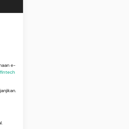
unaan e-
fintech
anjikan.
l.