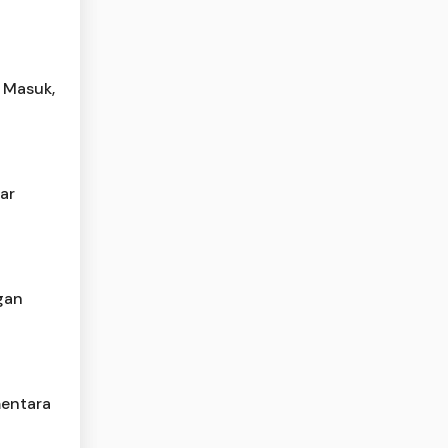
 Masuk,
ar
gan
entara