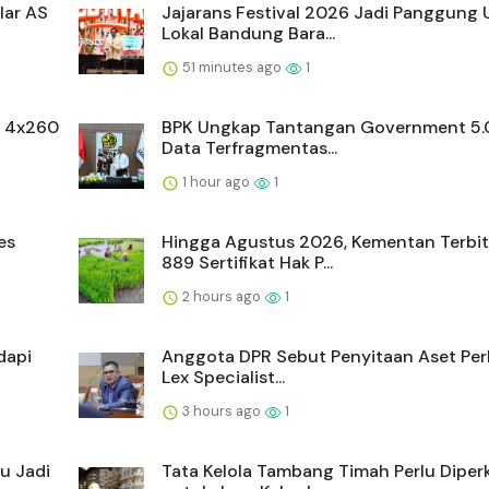
lar AS
Jajarans Festival 2026 Jadi Panggun
Lokal Bandung Bara...
51 minutes ago
1
s 4x260
BPK Ungkap Tantangan Government 5.0
Data Terfragmentas...
1 hour ago
1
es
Hingga Agustus 2026, Kementan Terbi
889 Sertifikat Hak P...
2 hours ago
1
dapi
Anggota DPR Sebut Penyitaan Aset Perlu
Lex Specialist...
3 hours ago
1
u Jadi
Tata Kelola Tambang Timah Perlu Diper