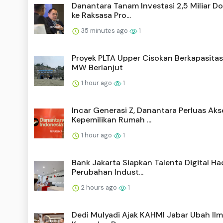
Danantara Tanam Investasi 2,5 Miliar Do
ke Raksasa Pro...
35 minutes ago
1
Proyek PLTA Upper Cisokan Berkapasita
MW Berlanjut
1 hour ago
1
Incar Generasi Z, Danantara Perluas Aks
Kepemilikan Rumah ...
1 hour ago
1
Bank Jakarta Siapkan Talenta Digital Ha
Perubahan Indust...
2 hours ago
1
Dedi Mulyadi Ajak KAHMI Jabar Ubah Ilm