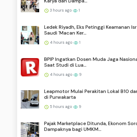
Karya dan Dampa...
3 hours ago
1
Ledek Riyadh, Eks Petinggi Keamanan Isr
Saudi 'Macan Ker...
4 hours ago
1
BPIP Ingatkan Dosen Muda Jaga Nasion
Saat Studi di Lua...
4 hours ago
9
Leapmotor Mulai Perakitan Lokal B10 da
di Purwakarta
5 hours ago
9
Pajak Marketplace Ditunda, Ekonom Soro
Dampaknya bagi UMKM...