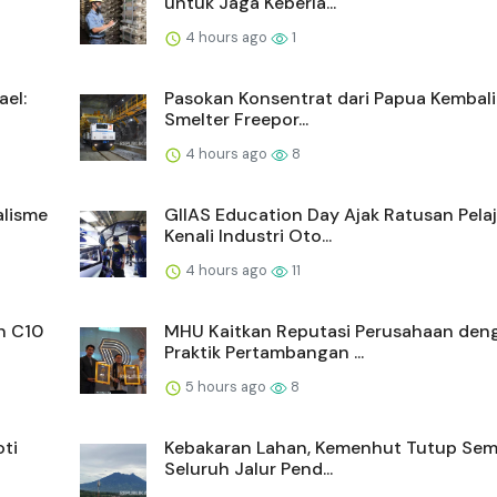
untuk Jaga Keberla...
4 hours ago
1
ael:
Pasokan Konsentrat dari Papua Kembali
Smelter Freepor...
4 hours ago
8
alisme
GIIAS Education Day Ajak Ratusan Pelaj
Kenali Industri Oto...
4 hours ago
11
n C10
MHU Kaitkan Reputasi Perusahaan den
Praktik Pertambangan ...
5 hours ago
8
ti
Kebakaran Lahan, Kemenhut Tutup Sem
Seluruh Jalur Pend...