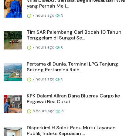
Viral Disebut Berhala, Begini Kesaksian WNI
yang Pernah Meli...
7 hours ago
9
Tim SAR Palembang Cari Bocah 10 Tahun
Tenggelam di Sungai Se...
7 hours ago
6
Pertama di Dunia, Terminal LPG Tanjung
Sekong Pertamina Raih...
7 hours ago
9
KPK Dalami Aliran Dana Blueray Cargo ke
Pegawai Bea Cukai
8 hours ago
8
DisperkimLH Solok Pacu Mutu Layanan
Publik, Indeks Kepuasan ...