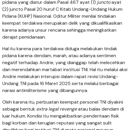
pidana yang diatur dalam Pasal 467 ayat (1)
juncto
ayat
(2) juncto Pasal 20 huruf C Kitab Undang-Undang Hukum
Pidana (KUHP) Nasional. Oditur Militer menilai tindakan
keempat terdakwa merupakan delik yang dikualifikasikan
karena adanya unsur rencana sehingga meningkatkan
derajat pemidanaan.
Hal itu karena para terdakwa diduga melakukan tindak
pidana karena dendam, marah, atau adanya sentimen
negatif terhadap Andrie, yang dianggap telah melecehkan
dan merendahkan martabat institusi TNI. Hal itu melalui aksi
Andrie melakukan interupsi dalam rapat revisi Undang-
Undang TNI pada 16 Maret 2025 serta melalui berbagai
narasi antimiliterisme yang dibangunnya.
Oleh karena itu, perbuatan keempat personel TNI diyakini
sebagai bentuk
extra legal revenge
atau balas dendam di
luar hukum. Kondisi itu mengakibatkan penderitaan fisik
bagi korban dan kerugian reputasi yang sangat sulit
dipulihkan bagi institusi TNI di mata nasional maupun