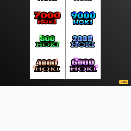
About Us
·
Contact Us
·
Terms & Conditions
·
© kantornews.com 2026. All rights are reserved
Politics |
|
|
|