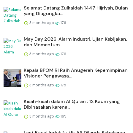
Selamat Datang Zulkaidah 1447 Hijriyah, Bulan
yang Diagungka...
3 months ago
176
May Day 2026: Alarm Industri, Ujian Kebijakan,
dan Momentum ...
3 months ago
176
Kepala BPOM RI Raih Anugerah Kepemimpinan
Visioner Pengawasa...
3 months ago
175
Kisah-kisah dalam Al Quran : 12 Kaum yang
Dibinasakan karena...
3 months ago
169
Lagi, Kapal Induk Nuklir AS Dilanda Kebakaran,