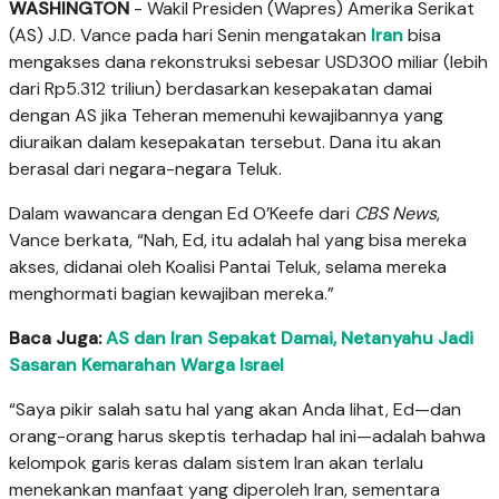
WASHINGTON
- Wakil Presiden (Wapres) Amerika Serikat
(AS) J.D. Vance pada hari Senin mengatakan
Iran
bisa
mengakses dana rekonstruksi sebesar USD300 miliar (lebih
dari Rp5.312 triliun) berdasarkan kesepakatan damai
dengan AS jika Teheran memenuhi kewajibannya yang
diuraikan dalam kesepakatan tersebut. Dana itu akan
berasal dari negara-negara Teluk.
Dalam wawancara dengan Ed O’Keefe dari
CBS News
,
Vance berkata, “Nah, Ed, itu adalah hal yang bisa mereka
akses, didanai oleh Koalisi Pantai Teluk, selama mereka
menghormati bagian kewajiban mereka.”
Baca Juga:
AS dan Iran Sepakat Damai, Netanyahu Jadi
Sasaran Kemarahan Warga Israel
“Saya pikir salah satu hal yang akan Anda lihat, Ed—dan
orang-orang harus skeptis terhadap hal ini—adalah bahwa
kelompok garis keras dalam sistem Iran akan terlalu
menekankan manfaat yang diperoleh Iran, sementara