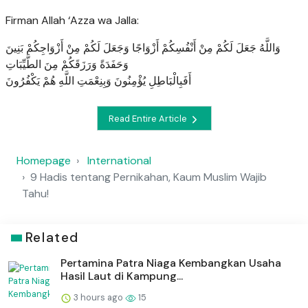
Firman Allah ‘Azza wa Jalla:
وَاللَّهُ جَعَلَ لَكُمْ مِنْ أَنْفُسِكُمْ أَزْوَاجًا وَجَعَلَ لَكُمْ مِنْ أَزْوَاجِكُمْ بَنِينَ
وَحَفَدَةً وَرَزَقَكُمْ مِنَ الطَّيِّبَاتِ
أَفَبِالْبَاطِلِ يُؤْمِنُونَ وَبِنِعْمَتِ اللَّهِ هُمْ يَكْفُرُونَ
Read Entire Article
Homepage
International
9 Hadis tentang Pernikahan, Kaum Muslim Wajib
Tahu!
Related
Pertamina Patra Niaga Kembangkan Usaha
Hasil Laut di Kampung...
3 hours ago
15