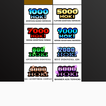
About Us
·
Contact Us
·
Terms & Conditions
·