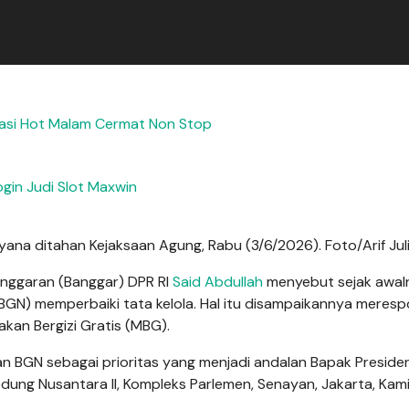
masi Hot Malam Cermat Non Stop
ogin Judi Slot Maxwin
yana ditahan Kejaksaan Agung, Rabu (3/6/2026). Foto/Arif Jul
 Anggaran (Banggar) DPR RI
Said Abdullah
menyebut sejak awal
BGN) memperbaiki tata kelola. Hal itu disampaikannya meresp
akan Bergizi Gratis (MBG).
n BGN sebagai prioritas yang menjadi andalan Bapak Preside
edung Nusantara II, Kompleks Parlemen, Senayan, Jakarta, Kam