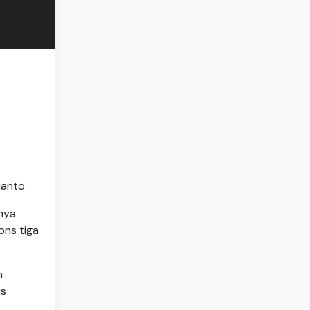
ianto
nya
ons tiga
n
is