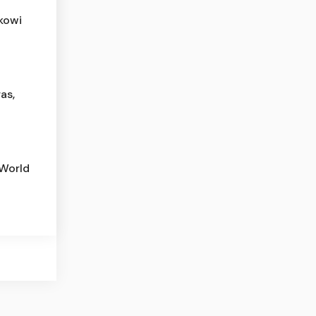
okowi
as,
 World