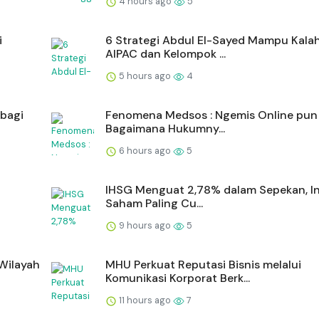
4 hours ago
5
i
6 Strategi Abdul El-Sayed Mampu Kala
AIPAC dan Kelompok ...
5 hours ago
4
bagi
Fenomena Medsos : Ngemis Online pun
Bagaimana Hukumny...
6 hours ago
5
IHSG Menguat 2,78% dalam Sepekan, In
Saham Paling Cu...
9 hours ago
5
 Wilayah
MHU Perkuat Reputasi Bisnis melalui
Komunikasi Korporat Berk...
11 hours ago
7