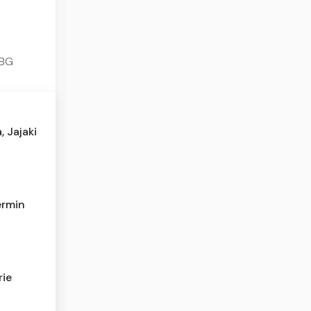
MBG
, Jajaki
ermin
rie