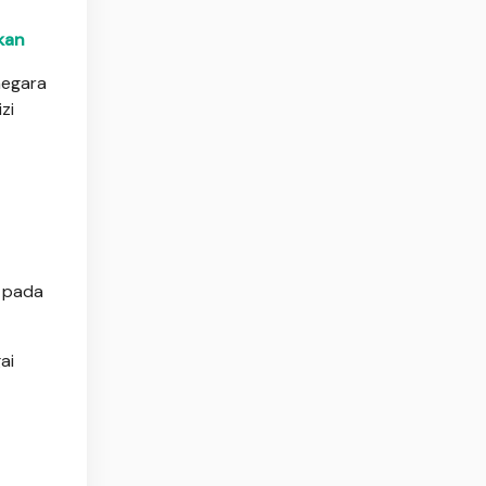
kan
negara
zi
s pada
ai