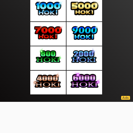
About Us
·
Contact Us
·
Terms & Conditions
·
© kantornews.com 2026. All rights are reserved