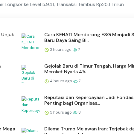
hir Longsor ke Level 5.941, Transaksi Tembus Rp25,1 Triliun
 Unjuk
Cara KEHATI Mendorong ESG Menjadi 
Baru Daya Saing Bi...
3 hours ago
7
n
Gejolak Baru di Timur Tengah, Harga M
Meroket Nyaris 4%...
4 hours ago
7
Reputasi dan Kepercayaan Jadi Fondas
Penting bagi Organisas...
5 hours ago
8
an Mega
Dilema Trump Melawan Iran: Terjebak d