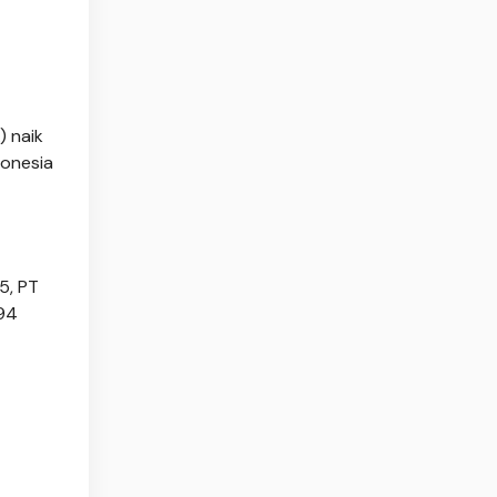
 naik
donesia
5, PT
,94