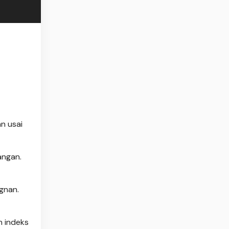
n usai
angan.
gnan.
n indeks