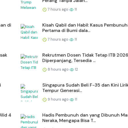
Perang Tanpa Jalan...
7 hours ago
11
an di
Kisah Qabil dan Habil: Kasus Pembunu
Pertama di Bumi dala...
7 hours ago
11
esak
Rekrutmen Dosen Tidak Tetap ITB 202
Diperpanjang, Tersedia ...
8 hours ago
12
i
Singapura Sudah Beli F-35 dan Kini Liri
Tempur Generasi...
9 hours ago
11
ilid 4
Hadis Pembunuh dan yang Dibunuh Ma
Neraka, Mengapa Bisa T...