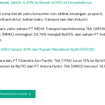
adak Jeblok 4,49% ke Bawah 6.000, Ini Penyebabnya
zona merah yaitu konsumer non siklikal, keuangan, properti,
 infrastruktur, bahan baku, transportasi dan industri.
ers yaitu saham PT WEHA Transportasi Indonesia Tbk (WEHA)
Tbk (MMIX) meningkat 24,76% menjadi Rp655, dan saham PT In
5.
n IHSG Hampir 30% dan Rupiah Mendekati Rp18.000/USD
lain, PT Chandra Asri Pacific Tbk (TPIA) turun 15% ke Rp1.61
97 persen ke Rp710 dan PT Arkora Hydro Tbk (ARKO) merosot 14
Read Entire Article