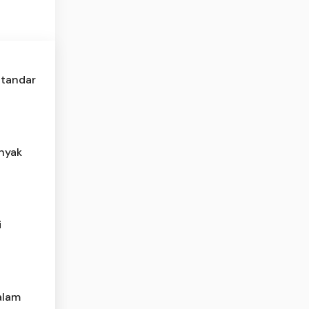
Standar
inyak
i
alam