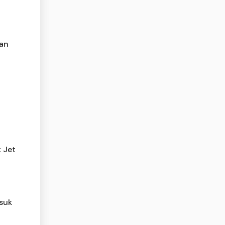
han
6
k Jet
suk