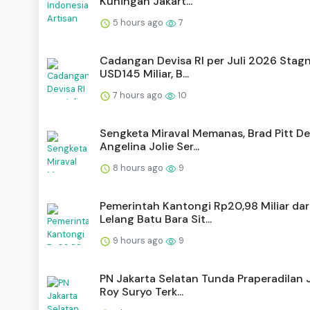
Kuningan Jakart...
5 hours ago
7
Cadangan Devisa RI per Juli 2026 Stagn
USD145 Miliar, B...
7 hours ago
10
Sengketa Miraval Memanas, Brad Pitt D
Angelina Jolie Ser...
8 hours ago
9
Pemerintah Kantongi Rp20,98 Miliar dar
Lelang Batu Bara Sit...
9 hours ago
9
PN Jakarta Selatan Tunda Praperadilan J
Roy Suryo Terk...