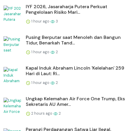
IYF 2026, Jasaraharja Putera Perkuat
Pengelolaan Risiko Mari...
1 hour ago
3
Pusing Berputar saat Menoleh dan Bangun
Tidur, Benarkah Tand...
1 hour ago
2
Kapal Induk Abraham Lincoln 'Kelelahan' 259
Hari di Laut: Ri...
1 hour ago
2
Ungkap Kelemahan Air Force One Trump, Eks
Sekretaris AU Amer...
2 hours ago
2
Perangi Perdagangan Satwa Liar Ilegal,