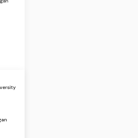
ngan
versity
gan