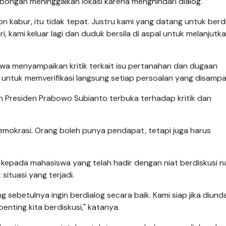
ngan meninggalkan lokasi karena menghindari dialog.
kabur, itu tidak tepat. Justru kami yang datang untuk berdi
i, kami keluar lagi dan duduk bersila di aspal untuk melanjutk
swa menyampaikan kritik terkait isu pertanahan dan dugaan
untuk memverifikasi langsung setiap persoalan yang disampa
 Presiden Prabowo Subianto terbuka terhadap kritik dan
n demokrasi. Orang boleh punya pendapat, tetapi juga harus
epada mahasiswa yang telah hadir dengan niat berdiskusi 
situasi yang terjadi.
sebetulnya ingin berdialog secara baik. Kami siap jika diund
enting kita berdiskusi," katanya.