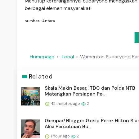
Menutup keterangannya, Sudaryono menegaskan 
berbagai elemen masyarakat.
sumber : Antara
Homepage
Local
Wamentan Sudaryono Banta
Related
Skala Makin Besar, ITDC dan Polda NTB
Matangkan Persiapan Pe...
42 minutes ago
2
Gempar! Blogger Gosip Perez Hilton Sia
Aksi Percobaan Bu...
1 hour ago
2