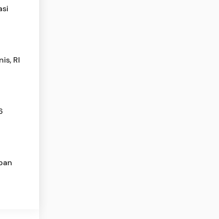
asi
is, RI
6
pan