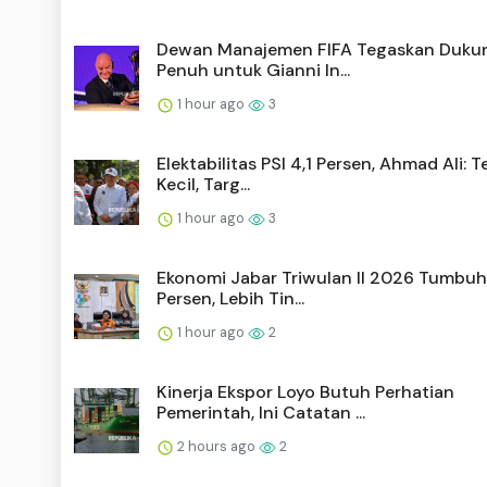
Dewan Manajemen FIFA Tegaskan Duku
Penuh untuk Gianni In...
1 hour ago
3
Elektabilitas PSI 4,1 Persen, Ahmad Ali: T
Kecil, Targ...
1 hour ago
3
Ekonomi Jabar Triwulan II 2026 Tumbuh
Persen, Lebih Tin...
1 hour ago
2
Kinerja Ekspor Loyo Butuh Perhatian
Pemerintah, Ini Catatan ...
2 hours ago
2