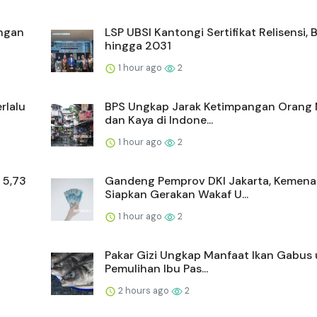
ngan
LSP UBSI Kantongi Sertifikat Relisensi, 
hingga 2031
1 hour ago
2
erlalu
BPS Ungkap Jarak Ketimpangan Orang 
dan Kaya di Indone...
1 hour ago
2
 5,73
Gandeng Pemprov DKI Jakarta, Kemen
Siapkan Gerakan Wakaf U...
1 hour ago
2
Pakar Gizi Ungkap Manfaat Ikan Gabus
Pemulihan Ibu Pas...
2 hours ago
2