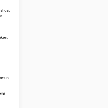
skusi.
an
ikan.
namun
ang