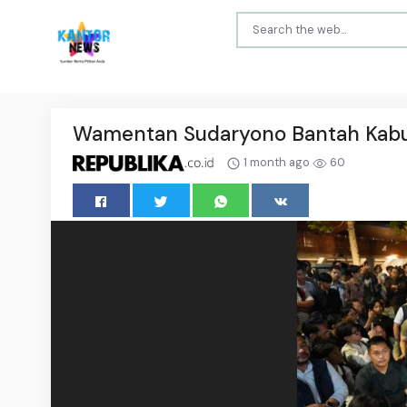
Wamentan Sudaryono Bantah Kabur 
1 month ago
60