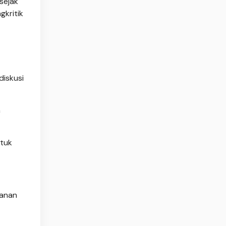
sejak
kritik
diskusi
m
ntuk
manan