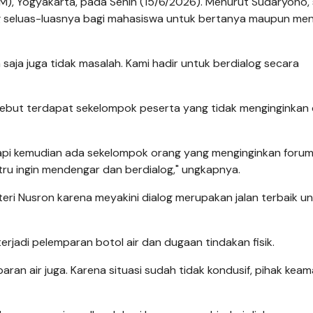
GM), Yogyakarta, pada Senin (15/6/2026). Menurut Sudaryono, 
 seluas-luasnya bagi mahasiswa untuk bertanya maupun meng
a saja juga tidak masalah. Kami hadir untuk berdialog secara
ebut terdapat sekelompok peserta yang tidak menginginkan 
tapi kemudian ada sekelompok orang yang menginginkan foru
tru ingin mendengar dan berdialog," ungkapnya.
teri
Nusron
karena meyakini dialog merupakan jalan terbaik u
rjadi pelemparan botol air dan dugaan tindakan fisik.
an air juga. Karena situasi sudah tidak kondusif, pihak kea