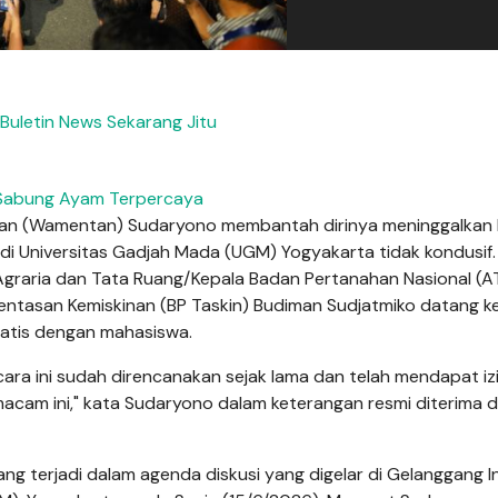
Buletin News Sekarang Jitu
 Sabung Ayam Terpercaya
nian (Wamentan) Sudaryono membantah dirinya meninggalkan 
di Universitas Gadjah Mada (UGM) Yogyakarta tidak kondusif.
graria dan Tata Ruang/Kepala Badan Pertanahan Nasional (A
ntasan Kemiskinan (BP Taskin) Budiman Sudjatmiko datang 
ratis dengan mahasiswa.
ra ini sudah direncanakan sejak lama dan telah mendapat izi
macam ini," kata Sudaryono dalam keterangan resmi diterima d
ang terjadi dalam agenda diskusi yang digelar di Gelanggang I