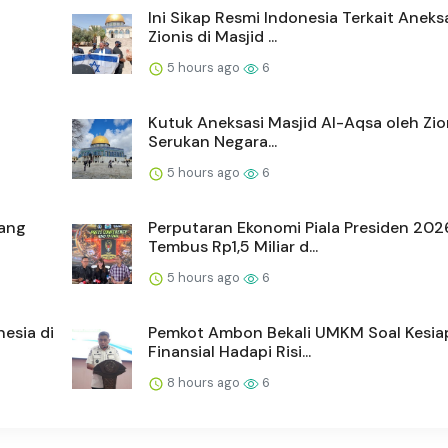
Ini Sikap Resmi Indonesia Terkait Aneks
Zionis di Masjid ...
5 hours ago
6
Kutuk Aneksasi Masjid Al-Aqsa oleh Zion
Serukan Negara...
5 hours ago
6
bang
Perputaran Ekonomi Piala Presiden 202
Tembus Rp1,5 Miliar d...
5 hours ago
6
esia di
Pemkot Ambon Bekali UMKM Soal Kesia
Finansial Hadapi Risi...
8 hours ago
6