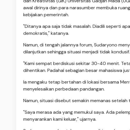
dan Kreativitas (GIK) Universitas Gadjah Mada (U
awal dirinya dan para narasumber membuka ruang
kebijakan pemerintah.
"Ditanya apa saja tidak masalah. Diadili seperti ap
demokratis," katanya.
Namun, di tengah jalannya forum, Sudaryono meny
dilanjutkan sehingga situasi menjadi tidak kondusif.
"Kami sempat berdiskusi sekitar 30-40 menit. Te
dihentikan. Padahal sebagian besar mahasiswa jus
Ia mengaku tetap bertahan di lokasi bersama Men
menyelesaikan perbedaan pandangan.
Namun, situasi disebut semakin memanas setelah te
"Saya merasa ada yang memukul saya. Ada pelempar
menyarankan kami keluar," ujarnya.