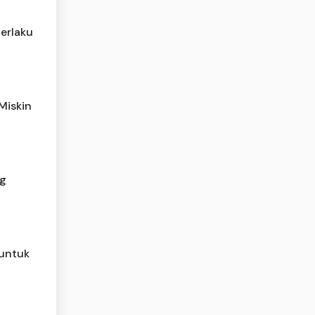
Berlaku
Miskin
ag
 untuk