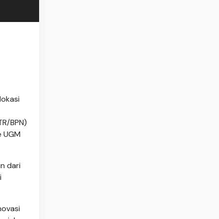
lokasi
TR/BPN)
ke UGM
n dari
i
novasi