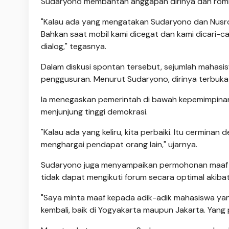
Sudaryono membantah anggapan dirinya dan rombo
"Kalau ada yang mengatakan Sudaryono dan Nusron 
Bahkan saat mobil kami dicegat dan kami dicari-car
dialog," tegasnya.
Dalam diskusi spontan tersebut, sejumlah mahasi
penggusuran. Menurut Sudaryono, dirinya terbuka 
Ia menegaskan pemerintah di bawah kepemimpinan
menjunjung tinggi demokrasi.
"Kalau ada yang keliru, kita perbaiki. Itu cermina
menghargai pendapat orang lain," ujarnya.
Sudaryono juga menyampaikan permohonan maaf k
tidak dapat mengikuti forum secara optimal akibat 
"Saya minta maaf kepada adik-adik mahasiswa yang 
kembali, baik di Yogyakarta maupun Jakarta. Yang p