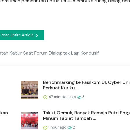
komitmen pemerintah untuk terus membuka ruang dialog de
Read Entire Article
h Kabur Saat Forum Dialog tak Lagi Kondusif
Benchmarking ke Fasilkom UI, Cyber Uni
Perkuat Kuriku...
47 minutes ago
3
rkan
Takut Gemuk, Banyak Remaja Putri Eng
Minum Tablet Tambah ...
1 hour ago
2