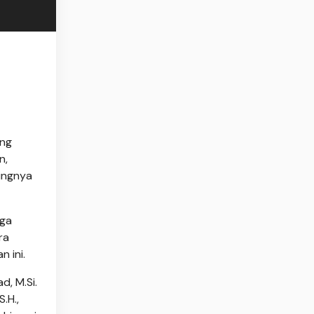
ang
n,
tingnya
gga
ra
 ini.
d, M.Si.
.H.,