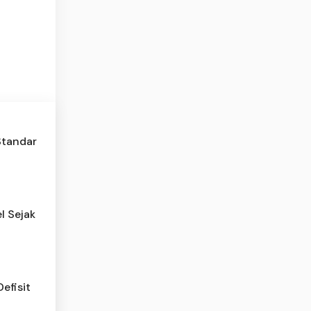
Standar
l Sejak
efisit