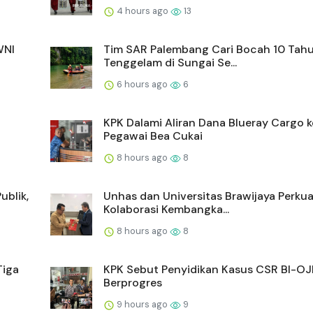
4 hours ago
13
WNI
Tim SAR Palembang Cari Bocah 10 Tah
Tenggelam di Sungai Se...
6 hours ago
6
KPK Dalami Aliran Dana Blueray Cargo k
Pegawai Bea Cukai
8 hours ago
8
ublik,
Unhas dan Universitas Brawijaya Perku
Kolaborasi Kembangka...
8 hours ago
8
Tiga
KPK Sebut Penyidikan Kasus CSR BI-OJ
Berprogres
9 hours ago
9