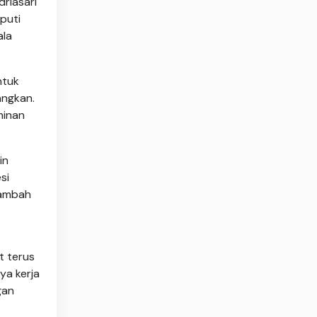
driasari
puti
ala
ntuk
angkan.
minan
in
si
nambah
t terus
ya kerja
gan