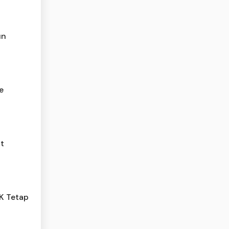
un
e
at
K Tetap