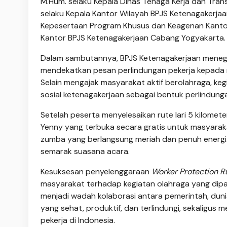
M.Hum. selaku Kepala Dinas Tenaga Kerja dan Transm
selaku Kepala Kantor Wilayah BPJS Ketenagakerjaa
Kepesertaan Program Khusus dan Keagenan Kantor 
Kantor BPJS Ketenagakerjaan Cabang Yogyakarta.
Dalam sambutannya, BPJS Ketenagakerjaan meneg
mendekatkan pesan perlindungan pekerja kepada m
Selain mengajak masyarakat aktif berolahraga, keg
sosial ketenagakerjaan sebagai bentuk perlindunga
Setelah peserta menyelesaikan rute lari 5 kilome
Yenny yang terbuka secara gratis untuk masyarak
zumba yang berlangsung meriah dan penuh energi
semarak suasana acara.
Kesuksesan penyelenggaraan
Worker Protection R
masyarakat terhadap kegiatan olahraga yang dipa
menjadi wadah kolaborasi antara pemerintah, du
yang sehat, produktif, dan terlindungi, sekaligu
pekerja di Indonesia.