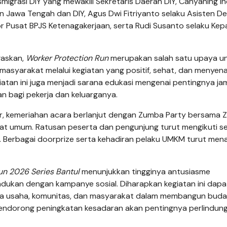
igrasi DIY yang mewakili Sekretaris Daerah DIY, Cahyaning In
n Jawa Tengah dan DIY, Agus Dwi Fitriyanto selaku Asisten De
Pusat BPJS Ketenagakerjaan, serta Rudi Susanto selaku Kep
askan,
Worker Protection Run
merupakan salah satu upaya u
asyarakat melalui kegiatan yang positif, sehat, dan menyen
iatan ini juga menjadi sarana edukasi mengenai pentingnya ja
n bagi pekerja dan keluarganya.
ter, kemeriahan acara berlanjut dengan Zumba Party bersama Z
at umum. Ratusan peserta dan pengunjung turut mengikuti se
. Berbagai doorprize serta kehadiran pelaku UMKM turut me
un 2026 Series Bantul
menunjukkan tingginya antusiasme
dukan dengan kampanye sosial. Diharapkan kegiatan ini dapa
nia usaha, komunitas, dan masyarakat dalam membangun buda
s mendorong peningkatan kesadaran akan pentingnya perlindun