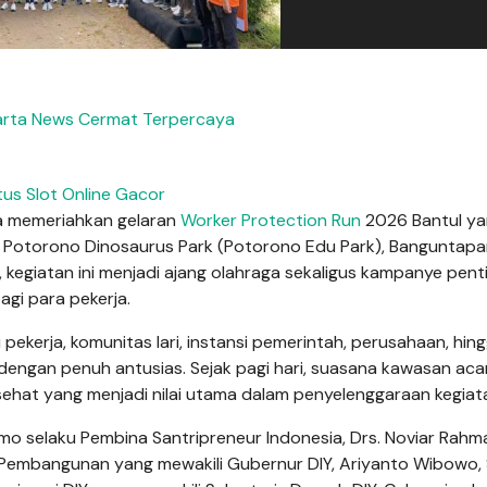
rta News Cermat Terpercaya
tus Slot Online Gacor
a memeriahkan gelaran
Worker Protection Run
2026 Bantul y
 Potorono Dinosaurus Park (Potorono Edu Park), Banguntapa
, kegiatan ini menjadi ajang olahraga sekaligus kampanye pen
agi para pekerja.
 pekerja, komunitas lari, instansi pemerintah, perusahaan, hin
dengan penuh antusias. Sejak pagi hari, suasana kawasan aca
hat yang menjadi nilai utama dalam penyelenggaraan kegiatan
o selaku Pembina Santripreneur Indonesia, Drs. Noviar Rahma
 Pembangunan yang mewakili Gubernur DIY, Ariyanto Wibowo, S