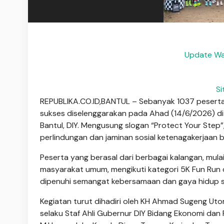
Update Wa
Si
REPUBLIKA.CO.ID,BANTUL – Sebanyak 1037 pesert
sukses diselenggarakan pada Ahad (14/6/2026) di
Bantul, DIY. Mengusung slogan “Protect Your Step”
perlindungan dan jaminan sosial ketenagakerjaan b
Peserta yang berasal dari berbagai kalangan, mulai
masyarakat umum, mengikuti kategori 5K Fun Run 
dipenuhi semangat kebersamaan dan gaya hidup se
Kegiatan turut dihadiri oleh KH Ahmad Sugeng Utom
selaku Staf Ahli Gubernur DIY Bidang Ekonomi dan