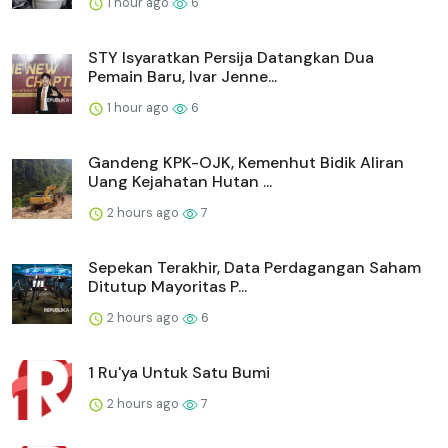
1 hour ago
6
STY Isyaratkan Persija Datangkan Dua
Pemain Baru, Ivar Jenne...
1 hour ago
6
Gandeng KPK-OJK, Kemenhut Bidik Aliran
Uang Kejahatan Hutan ...
2 hours ago
7
Sepekan Terakhir, Data Perdagangan Saham
Ditutup Mayoritas P...
2 hours ago
6
1 Ru'ya Untuk Satu Bumi
2 hours ago
7