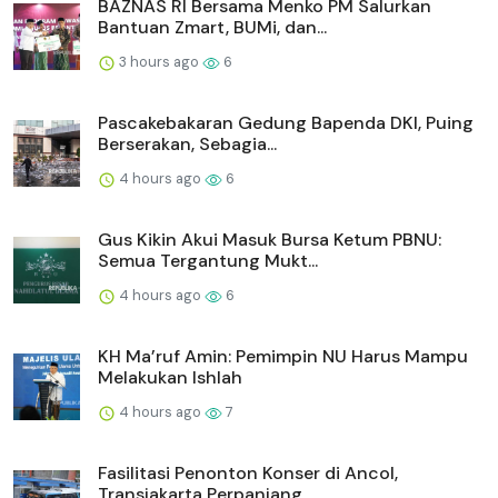
BAZNAS RI Bersama Menko PM Salurkan
Bantuan Zmart, BUMi, dan...
3 hours ago
6
Pascakebakaran Gedung Bapenda DKI, Puing
Berserakan, Sebagia...
4 hours ago
6
Gus Kikin Akui Masuk Bursa Ketum PBNU:
Semua Tergantung Mukt...
4 hours ago
6
KH Ma’ruf Amin: Pemimpin NU Harus Mampu
Melakukan Ishlah
4 hours ago
7
Fasilitasi Penonton Konser di Ancol,
Transjakarta Perpanjang...