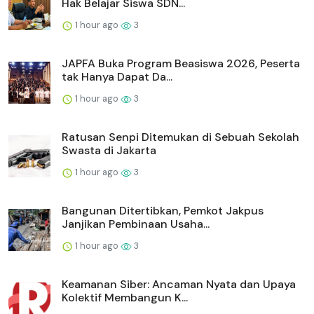
Hak Belajar Siswa SDN...
1 hour ago
3
JAPFA Buka Program Beasiswa 2026, Peserta
tak Hanya Dapat Da...
1 hour ago
3
Ratusan Senpi Ditemukan di Sebuah Sekolah
Swasta di Jakarta
1 hour ago
3
Bangunan Ditertibkan, Pemkot Jakpus
Janjikan Pembinaan Usaha...
1 hour ago
3
Keamanan Siber: Ancaman Nyata dan Upaya
Kolektif Membangun K...